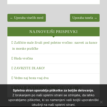
← Uporaba visečih mrež
Uporaba tunela →
NAJNOVEJŠI PRISPEVKI
Zaščitite male živali pred poletno vročino: nasveti za kunce
in morske prašičke
Huda vročina
ZAVRZITE DLAKO!
Vedno naj bosta vsaj dva
KDAJ JE POTREBNO POMAGATI GOLOBU?
Spletna stran uporablja piškotke za boljše delovanje.
Z brskanjem po naši spletni strani se strinjate, da lahko
uporabljamo piškotke, ki so namenjeni vaši boljši uporabniški
izkušnji na naši spletni strani.