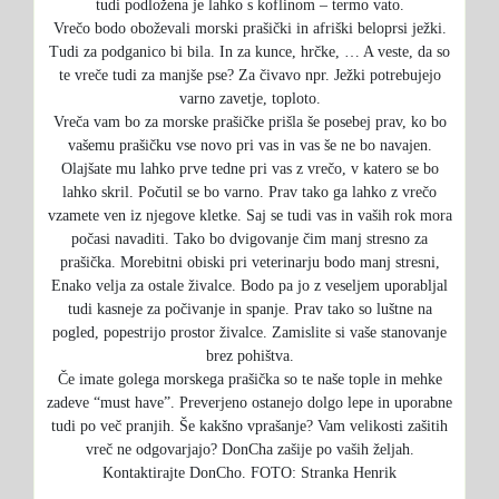
tudi podložena je lahko s koflinom – termo vato.
Vrečo bodo oboževali morski prašički in afriški beloprsi ježki.
Tudi za podganico bi bila. In za kunce, hrčke, … A veste, da so
te vreče tudi za manjše pse? Za čivavo npr. Ježki potrebujejo
varno zavetje, toploto.
Vreča vam bo za morske prašičke prišla še posebej prav, ko bo
vašemu prašičku vse novo pri vas in vas še ne bo navajen.
Olajšate mu lahko prve tedne pri vas z vrečo, v katero se bo
lahko skril. Počutil se bo varno. Prav tako ga lahko z vrečo
vzamete ven iz njegove kletke. Saj se tudi vas in vaših rok mora
počasi navaditi. Tako bo dvigovanje čim manj stresno za
prašička. Morebitni obiski pri veterinarju bodo manj stresni,
Enako velja za ostale živalce. Bodo pa jo z veseljem uporabljal
tudi kasneje za počivanje in spanje. Prav tako so luštne na
pogled, popestrijo prostor živalce. Zamislite si vaše stanovanje
brez pohištva.
Če imate golega morskega prašička so te naše tople in mehke
zadeve “must have”. Preverjeno ostanejo dolgo lepe in uporabne
tudi po več pranjih. Še kakšno vprašanje? Vam velikosti zašitih
vreč ne odgovarjajo? DonCha zašije po vaših željah.
Kontaktirajte DonCho. FOTO: Stranka Henrik