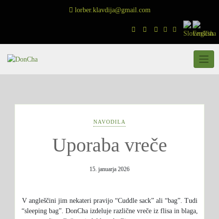
Skip
lorber.klavdija@gmail.com
to
content
NAVODILA
Uporaba vreče
15. januarja 2026
V angleščini jim nekateri pravijo “Cuddle sack” ali “bag”. Tudi
“sleeping bag”. DonCha izdeluje različne vreče iz flisa in blaga,