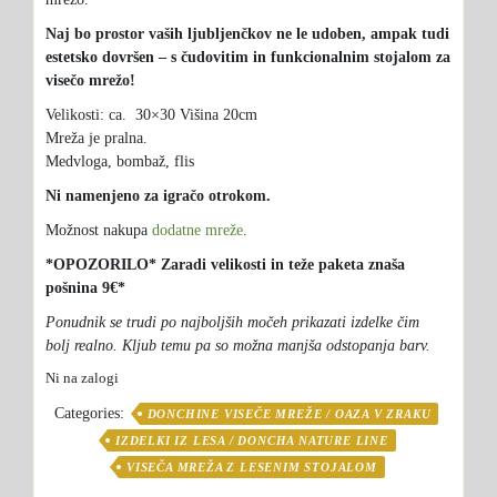
Naj bo prostor vaših ljubljenčkov ne le udoben, ampak tudi
estetsko dovršen – s čudovitim in funkcionalnim stojalom za
visečo mrežo!
Velikosti: ca. 30×30 Višina 20cm
Mreža je pralna.
Medvloga, bombaž, flis
Ni namenjeno za igračo otrokom.
Možnost nakupa
dodatne mreže
.
*OPOZORILO* Zaradi velikosti in teže paketa znaša
pošnina 9€*
Ponudnik se trudi po najboljših močeh prikazati izdelke čim
bolj realno. Kljub temu pa so možna manjša odstopanja barv.
Ni na zalogi
Categories:
DONCHINE VISEČE MREŽE / OAZA V ZRAKU
IZDELKI IZ LESA / DONCHA NATURE LINE
VISEČA MREŽA Z LESENIM STOJALOM