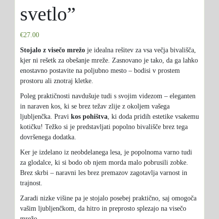
svetlo”
€
27.00
Stojalo z visečo mrežo
je idealna rešitev za vsa večja bivališča,
kjer ni rešetk za obešanje mreže. Zasnovano je tako, da ga lahko
enostavno postavite na poljubno mesto – bodisi v prostem
prostoru ali znotraj kletke.
Poleg praktičnosti navdušuje tudi s svojim videzom – eleganten
in naraven kos, ki se brez težav zlije z okoljem vašega
ljubljenčka. Pravi
kos pohištva
, ki doda pridih estetike vsakemu
kotičku! Težko si je predstavljati popolno bivališče brez tega
dovršenega dodatka.
Ker je izdelano iz neobdelanega lesa, je popolnoma varno tudi
za glodalce, ki si bodo ob njem morda malo pobrusili zobke.
Brez skrbi – naravni les brez premazov zagotavlja varnost in
trajnost.
Zaradi nizke višine pa je stojalo posebej praktično, saj omogoča
vašim ljubljenčkom, da hitro in preprosto splezajo na visečo
mrežo.