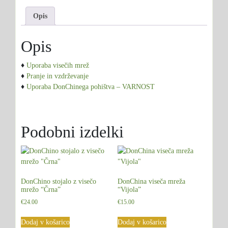
Opis
Opis
♦
Uporaba visečih mrež
♦
Pranje in vzdrževanje
♦
Uporaba DonChinega pohištva – VARNOST
Podobni izdelki
DonChino stojalo z visečo
DonChina viseča mreža
mrežo “Črna”
“Vijola”
€
24.00
€
15.00
Dodaj v košarico
Dodaj v košarico