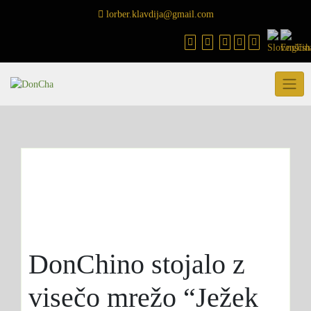
Skip
lorber.klavdija@gmail.com
to
content
DonChino stojalo z
visečo mrežo “Ježek