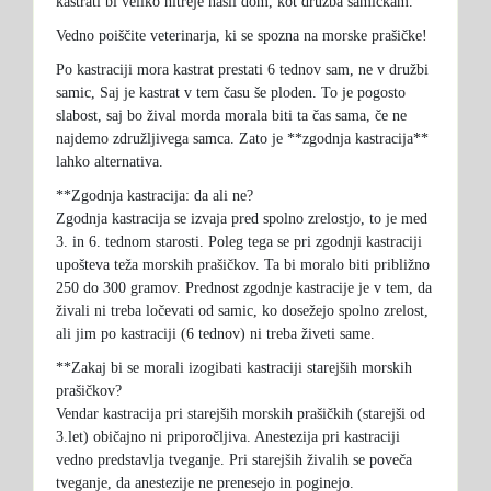
kastrati bi veliko hitreje našli dom, kot družba samičkam.
Vedno poiščite veterinarja, ki se spozna na morske prašičke!
Po kastraciji mora kastrat prestati 6 tednov sam, ne v družbi
samic, Saj je kastrat v tem času še ploden. To je pogosto
slabost, saj bo žival morda morala biti ta čas sama, če ne
najdemo združljivega samca. Zato je **zgodnja kastracija**
lahko alternativa.
**Zgodnja kastracija: da ali ne?
Zgodnja kastracija se izvaja pred spolno zrelostjo, to je med
3. in 6. tednom starosti. Poleg tega se pri zgodnji kastraciji
upošteva teža morskih prašičkov. Ta bi moralo biti približno
250 do 300 gramov. Prednost zgodnje kastracije je v tem, da
živali ni treba ločevati od samic, ko dosežejo spolno zrelost,
ali jim po kastraciji (6 tednov) ni treba živeti same.
**Zakaj bi se morali izogibati kastraciji starejših morskih
prašičkov?
Vendar kastracija pri starejših morskih prašičkih (starejši od
3.let) običajno ni priporočljiva. Anestezija pri kastraciji
vedno predstavlja tveganje. Pri starejših živalih se poveča
tveganje, da anestezije ne prenesejo in poginejo.