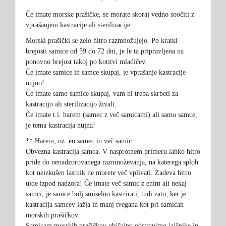
Če imate morske prašičke, se morate skoraj vedno soočiti z
vprašanjem kastracije ali sterilizacije.
Morski prašički se zelo hitro razmnožujejo. Po kratki
brejosti samice od 59 do 72 dni, je le ta pripravljena na
ponovno brejost takoj po kotitvi mladičev.
Če imate samice in samce skupaj, je vprašanje kastracije
nujno!
Če imate samo samice skupaj, vam ni treba skrbeti za
kastracijo ali sterilizacijo živali.
Če imate t.i. harem (samec z več samicami) ali samo samce,
je tema kastracija nujna!
** Harem; oz. en samec in več samic
Obvezna kastracija samca. V nasprotnem primeru lahko hitro
pride do nenadzorovanega razmnoževanja, na katerega sploh
kot neizkušen lastnik ne morete več vplivati. Zadeva hitro
uide izpod nadzora! Če imate več samic z enim ali nekaj
samci, je samce bolj smiselno kastrirati, tudi zato, ker je
kastracija samcev lažja in manj tvegana kot pri samicah
morskih prašičkov.
Samicam morskih prašičkov običajno odstranimo jajčnike in