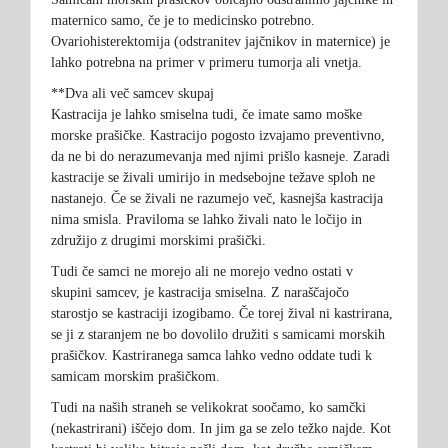
maternico samo, če je to medicinsko potrebno.
Ovariohisterektomija (odstranitev jajčnikov in maternice) je
lahko potrebna na primer v primeru tumorja ali vnetja.
**Dva ali več samcev skupaj
Kastracija je lahko smiselna tudi, če imate samo moške
morske prašičke. Kastracijo pogosto izvajamo preventivno,
da ne bi do nerazumevanja med njimi prišlo kasneje. Zaradi
kastracije se živali umirijo in medsebojne težave sploh ne
nastanejo. Če se živali ne razumejo več, kasnejša kastracija
nima smisla. Praviloma se lahko živali nato le ločijo in
združijo z drugimi morskimi prašički.
Tudi če samci ne morejo ali ne morejo vedno ostati v
skupini samcev, je kastracija smiselna. Z naraščajočo
starostjo se kastraciji izogibamo. Če torej žival ni kastrirana,
se ji z staranjem ne bo dovolilo družiti s samicami morskih
prašičkov. Kastriranega samca lahko vedno oddate tudi k
samicam morskim prašičkom.
Tudi na naših straneh se velikokrat soočamo, ko samčki
(nekastrirani) iščejo dom. In jim ga se zelo težko najde. Kot