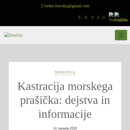
Skip
lorber.klavdija@gmail.com
to
content
SPOROČILA
Kastracija morskega
prašička: dejstva in
informacije
14. januarja 2026